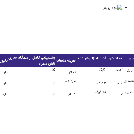
پشتیبانی کامل از همگام سازی
پلن
تعداد کاربر
فضا به ازای هر کاربر
هزینه ماهانه
دلیور
تلفن همراه
برنزی
۱ عدد
۱ گیگ
❌
۱ دلار
دارد
نقره ای
۲٫۵ دلار
۳ عدد
۳ گیگ
✅
دارد
طلایی
۷۵ گیگ
۵ عدد
4 دلار
✅
دارد