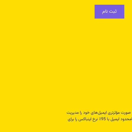
ثبت نام
ه صورت مؤثرتری ایمیل‌های خود را مدیریت
کرده و ارتباطات درون سازمانی و برون سازمانی خود را تقویت کنید. سرور ایمیل مجهز به هوش مصنوعی میلراور، امکان ارسال نامحدود ایمیل با 95٪ نرخ اینباکس را برای